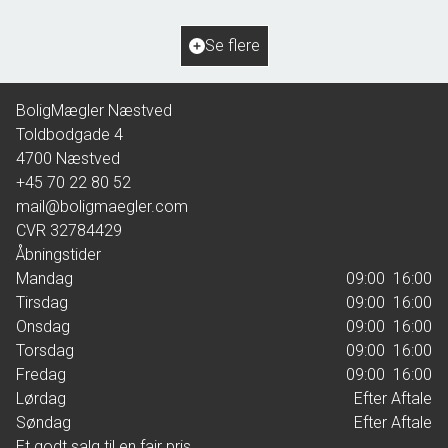
2
Grundareal
684
m
Ejendomstype
Villa
Se flere
1.695.000 kr.
BoligMægler Næstved
Toldbodgade 4
4700
Næstved
+45 70 22 80 52
mail@boligmaegler.com
CVR
32784429
Åbningstider
Mandag
09:00  16:00
Tirsdag
09:00  16:00
Onsdag
09:00  16:00
Torsdag
09:00  16:00
Fredag
09:00  16:00
Lørdag
Efter Aftale
Søndag
Efter Aftale
Et godt salg til en fair pris