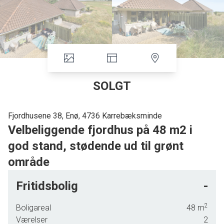
SOLGT
Fjordhusene 38, Enø, 4736 Karrebæksminde
Velbeliggende fjordhus på 48 m2 i
god stand, stødende ud til grønt
område
Skønt beliggenhed på Enø i Karrebæksminde ligger dette fritidshus - et af de
Fritidsbolig
-
eftertragtede Fjordhuse. Boligen ligger meget ugeneret ud til grønt område.
2
Boligareal
48
m
Boligen fremstår i pæn stand og indeholder forgang, køkken i åben
Værelser
2