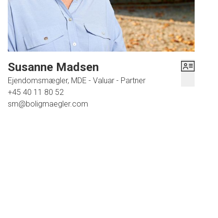
hyggelige cafeer, restauranter, lystbådehavne og ikke mindst det hyggelige
havnemiljø, hvor der om sommeren er et herligt folkeliv med musik,
kapsejlads og mange andre ting. Her er også kun 10 min. kørsel til den
smukke Næstved golfbane med udsigt over fjorden - både fra flere af
hullerne samt fra den tilhørende restaurant.
Susanne Madsen
Ejendomsmægler, MDE - Valuar - Partner
+45 40 11 80 52
sm@boligmaegler.com