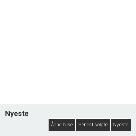
Nyeste
Åbne huse
Senest solgte
Nyeste