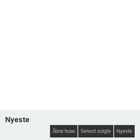
Nyeste
Åbne huse
Senest solgte
Nyeste