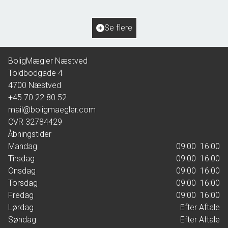
2
Grundareal
684
m
Ejendomstype
Villa
Se flere
1.695.000 kr.
BoligMægler Næstved
Toldbodgade 4
4700
Næstved
+45 70 22 80 52
mail@boligmaegler.com
CVR
32784429
Åbningstider
Mandag
09:00  16:00
Tirsdag
09:00  16:00
Onsdag
09:00  16:00
Torsdag
09:00  16:00
Fredag
09:00  16:00
Lørdag
Efter Aftale
Søndag
Efter Aftale